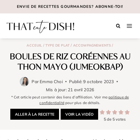
Aller
ENVIE DE RECETTES GOURMANDES? ABONNE-TOI!
au
contenu
/
/
/
ACCEUIL
TYPE DE PLAT
ACCOMPAGNEMENTS
BOULES DE RIZ CORÉENNES AU
THON MAYO (JUMEOKBAP)
Par
Emma Choi
Publié:
9 octobre 2023
Mis à jour:
21 avril 2026
* Cet article peut contenir des liens d’affiliation. Voir ma
politique de
confidentialité
pour plus de détails.
ALLER À LA RECETTE
VOIR LA VIDÉO
5
de
5
votes