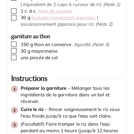
| équivalent de 2 cups à cuiseur de riz
(Note 1)
▢
1
c. à c.
huile de sésame
▢
30
g
furikake (condiment japonais)
|
assaisonnement japonais pour riz
(Note 2)
garniture au thon
▢
150
g
thon en conserve
, égoutté
(Note 3)
▢
30
g
mayonnaise
▢
une pincée de sel
Instructions
Préparer la garniture
– Mélanger tous les
ingrédients de la garniture dans un bol et
réserver.
Cuire le riz
– Rincer soigneusement le riz sous
l'eau froide jusqu'à ce que l'eau soit claire.
(Facultatif) Faire tremper le riz dans l'eau
pendant au moins 1 heure (jusqu'à 12 heures