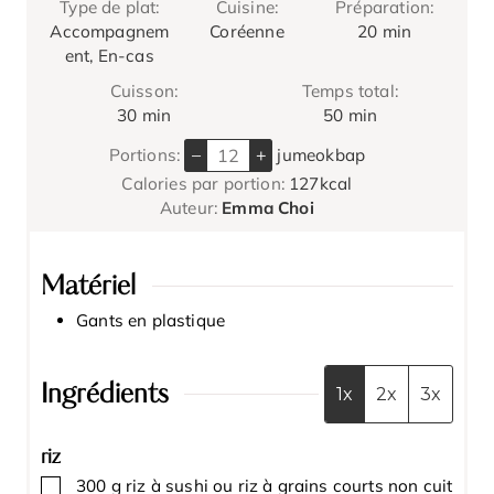
Type de plat:
Cuisine:
Préparation:
m
Accompagnem
Coréenne
20
min
i
ent, En-cas
n
Cuisson:
Temps total:
u
m
m
30
min
50
min
t
i
i
e
–
+
Portions:
jumeokbap
n
n
s
Calories par portion:
127
kcal
u
u
Auteur:
Emma Choi
t
t
e
e
s
s
Matériel
Gants en plastique
Ingrédients
1x
2x
3x
riz
▢
300
g
riz à sushi ou riz à grains courts non cuit