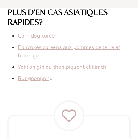
PLUS D’EN-CAS ASIATIQUES
RAPIDES?
Corn dog coréen
Pancakes coréens aux pommes de terre et
fromage
Yaki onigiri au thon piquant et kimchi
Bungeoppang