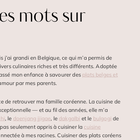
es mots sur
s j’ai grandi en Belgique, ce qui m’a permis de
ers culinaires riches et très différents. Adoptée
 passé mon enfance à savourer des
plats belges et
 amour par mes parents.
nce de retrouver ma famille coréenne. La cuisine de
eptionnelle — et au fil des années, elle m’a
hi
, le
doenjang jjigae
, le
dakgalbi
et le
bulgogi
de
 pas seulement appris à cuisiner la
cuisine
onnectée à mes racines. Cuisiner des plats coréens