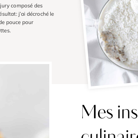
n jury composé des
sultat: j’ai décroché le
 de pouce pour
ttes.
Mes ins
culinair