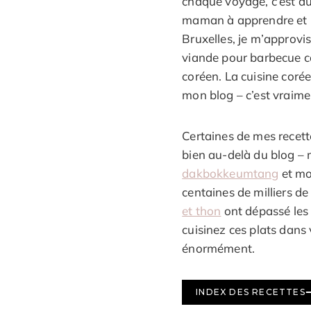
chaque voyage, c’est d
maman à apprendre et n
Bruxelles, je m’approv
viande pour barbecue c
coréen. La cuisine coré
mon blog – c’est vraime
Certaines de mes recett
bien au-delà du blog 
dakbokkeumtang
et m
centaines de milliers d
et thon
ont dépassé les
cuisinez ces plats dans
énormément.
INDEX DES RECETTES