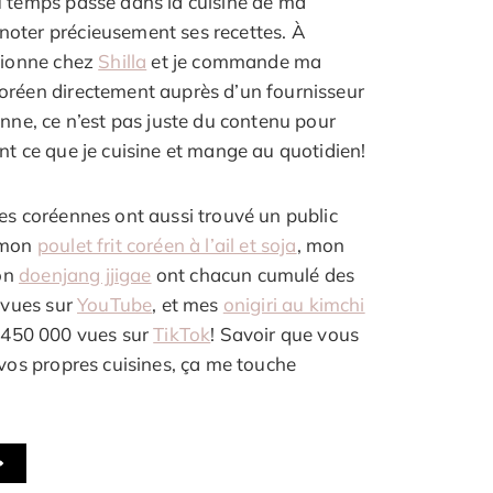
u temps passé dans la cuisine de ma
oter précieusement ses recettes. À
isionne chez
Shilla
et je commande ma
oréen directement auprès d’un fournisseur
enne, ce n’est pas juste du contenu pour
nt ce que je cuisine et mange au quotidien!
es coréennes ont aussi trouvé un public
– mon
poulet frit coréen à l’ail et soja
, mon
on
doenjang jjigae
ont chacun cumulé des
e vues sur
YouTube
, et mes
onigiri au kimchi
 450 000 vues sur
TikTok
! Savoir que vous
 vos propres cuisines, ça me touche