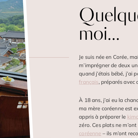
Quelqu
moi…
Je suis née en Corée, mai
m’imprégner de deux univ
quand j’étais bébé, j’ai
français
, préparés avec
À 18 ans, j’ai eu la cha
ma mère coréenne est exc
appris à préparer le
kimc
zéro. Ces plats ne m’ont
coréenne
– ils m’ont rec