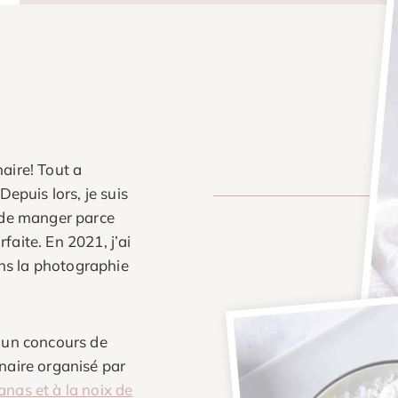
aire! Tout a
puis lors, je suis
t de manger parce
faite. En 2021, j’ai
ns la photographie
é un concours de
inaire organisé par
anas et à la noix de