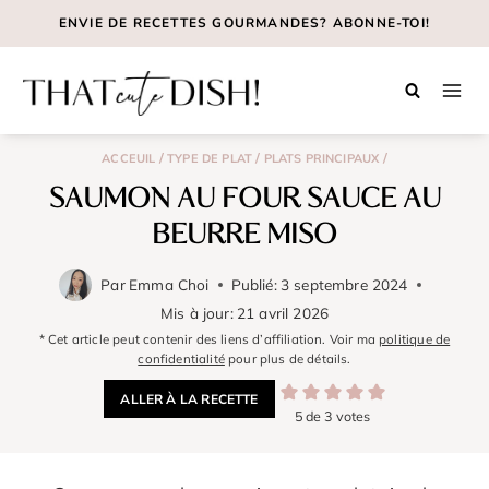
Aller
ENVIE DE RECETTES GOURMANDES? ABONNE-TOI!
au
contenu
/
/
/
ACCEUIL
TYPE DE PLAT
PLATS PRINCIPAUX
SAUMON AU FOUR SAUCE AU
BEURRE MISO
Par
Emma Choi
Publié:
3 septembre 2024
Mis à jour:
21 avril 2026
* Cet article peut contenir des liens d’affiliation. Voir ma
politique de
confidentialité
pour plus de détails.
ALLER À LA RECETTE
5
de
3
votes