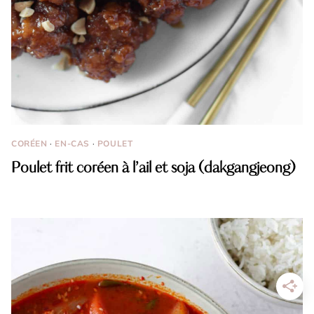
CORÉEN
·
EN-CAS
·
POULET
Poulet frit coréen à l’ail et soja (dakgangjeong)