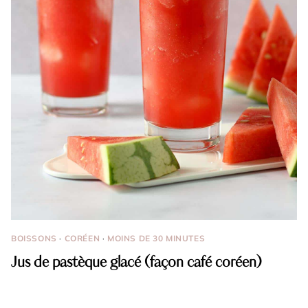
BOISSONS
·
CORÉEN
·
MOINS DE 30 MINUTES
Jus de pastèque glacé (façon café coréen)