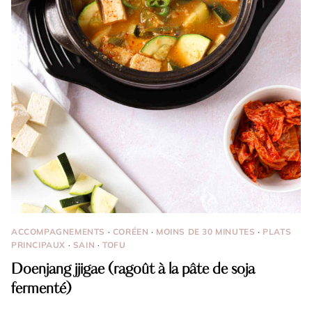
ACCOMPAGNEMENTS
·
CORÉEN
·
MOINS DE 30 MINUTES
·
PLATS
PRINCIPAUX
·
SAIN
·
TOFU
Doenjang jjigae (ragoût à la pâte de soja
fermenté)