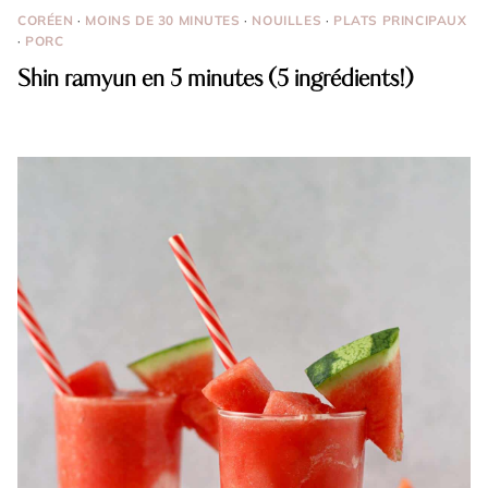
CORÉEN
·
MOINS DE 30 MINUTES
·
NOUILLES
·
PLATS PRINCIPAUX
·
PORC
Shin ramyun en 5 minutes (5 ingrédients!)