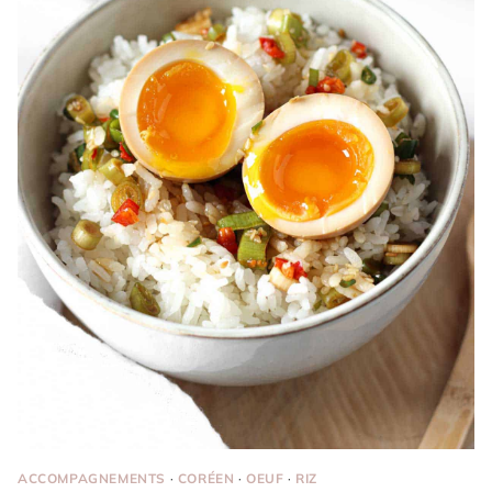
ACCOMPAGNEMENTS
·
CORÉEN
·
OEUF
·
RIZ