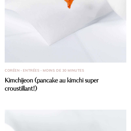
CORÉEN
·
ENTRÉES
·
MOINS DE 30 MINUTES
Kimchijeon (pancake au kimchi super
croustillant!)