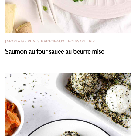
JAPONAIS
·
PLATS PRINCIPAUX
·
POISSON
·
RIZ
Saumon au four sauce au beurre miso