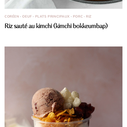
CORÉEN
·
OEUF
·
PLATS PRINCIPAUX
·
PORC
·
RIZ
Riz sauté au kimchi (kimchi bokkeumbap)