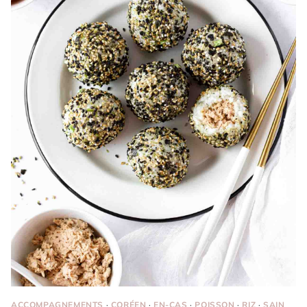
ACCOMPAGNEMENTS
·
CORÉEN
·
EN-CAS
·
POISSON
·
RIZ
·
SAIN