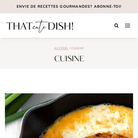
Aller
ENVIE DE RECETTES GOURMANDES? ABONNE-TOI!
au
contenu
ACCEUIL
/
CUISINE
CUISINE