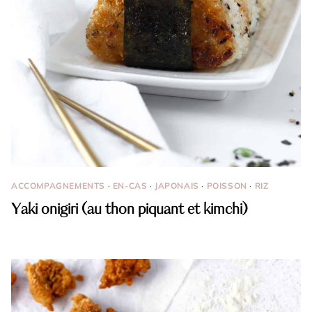
ACCOMPAGNEMENTS
·
EN-CAS
·
JAPONAIS
·
POISSON
·
RIZ
Yaki onigiri (au thon piquant et kimchi)