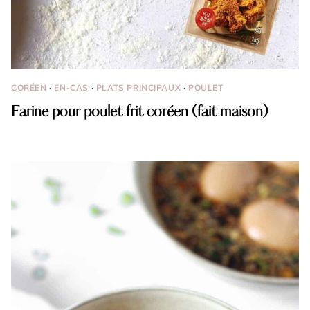
CORÉEN
·
EN-CAS
·
PLATS PRINCIPAUX
·
POULET
Farine pour poulet frit coréen (fait maison)