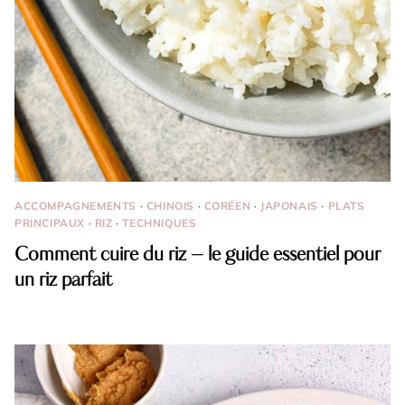
ACCOMPAGNEMENTS
·
CHINOIS
·
CORÉEN
·
JAPONAIS
·
PLATS
PRINCIPAUX
·
RIZ
·
TECHNIQUES
Comment cuire du riz – le guide essentiel pour
un riz parfait