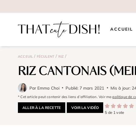
Aller
au
contenu
ACCUEIL
/
/
/
ACCEUIL
FÉCULENT
RIZ
RIZ CANTONAIS (MEI
Par
Emma Choi
Publié:
7 mars 2021
Mis à jour:
24
* Cet article peut contenir des liens d’affiliation. Voir ma
politique de c
ALLER À LA RECETTE
VOIR LA VIDÉO
5
de 1 vote