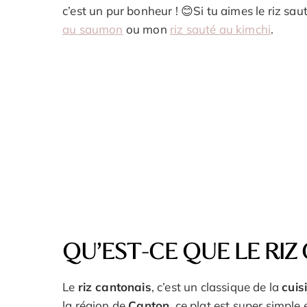
c’est un pur bonheur ! 😊Si tu aimes le riz s
au saumon
ou mon
riz sauté au kimchi
.
QU’EST-CE QUE LE RIZ
Le
riz cantonais
, c’est un classique de la
cuis
la région de
Canton
, ce plat est super simple 